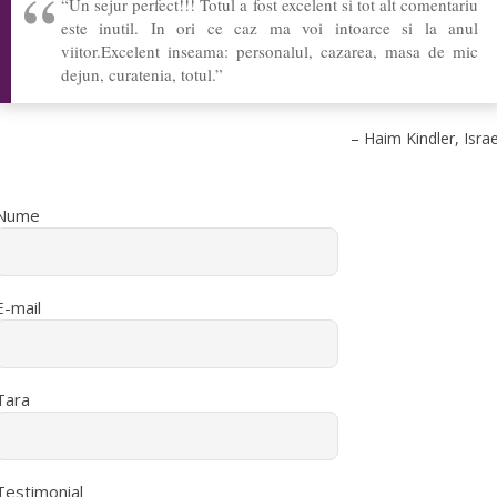
Un sejur perfect!!! Totul a fost excelent si tot alt comentariu
este inutil. In ori ce caz ma voi intoarce si la anul
viitor.Excelent inseama: personalul, cazarea, masa de mic
dejun, curatenia, totul.
Haim Kindler
Israe
Nume
E-mail
Tara
Testimonial