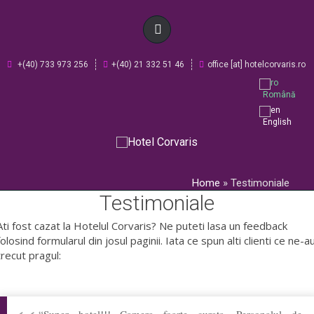
+(40) 733 973 256
+(40) 21 332 51 46
office [at] hotelcorvaris.ro
Română
English
ACASA
Home
»
Testimoniale
Testimoniale
CAMERE DISPONIBILE
Ati fost cazat la Hotelul Corvaris? Ne puteti lasa un feedback
REZERVARE
folosind formularul din josul paginii. Iata ce spun alti clienti ce ne-a
trecut pragul:
TESTIMONIALE
REGULAMENT